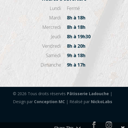
Lundi
Fermé
Mardi
8h à 18h
Mercredi
8h à 18h
Jeudi
8h à 19h30
Vendredi
8h à 20h
Samedi
9h à 18h
Dimanche
9h à 17h
© 2026 Tous droits réservés
Pâtisserie Ladouche
|
Design par
Conception MC
| Réalisé par
NickoLabs
Share This