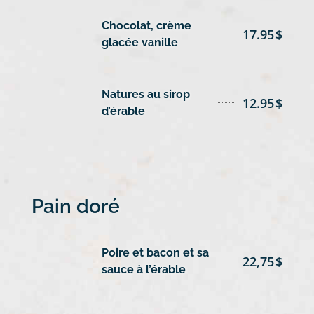
Chocolat, crème
17.95
$
glacée vanille
Natures au sirop
12.95
$
d’érable
Pain doré
Poire et bacon et sa
22,75
$
sauce à l’érable