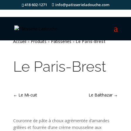
418 602-1271
info@patisserieladouche.com
Accueil
»
Produits
»
Pâtisseries
»
Le Paris-Brest
Le Paris-Brest
←
Le Mi-cuit
Le Balthazar
→
Couronne de pâte à choux agrémentée d’amandes
grillées et fourrée d’une crème mousseline aux