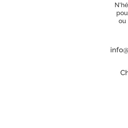
N'hé
pou
ou 
info
Ch