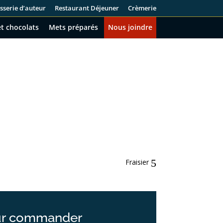
sserie d’auteur
Restaurant Déjeuner
Crèmerie
t chocolats
Mets préparés
Nous joindre
Fraisier
r commander