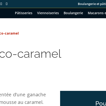
Boulangerie et pâti
Pâtisseries
Viennoiseries
Boulangerie
Macarons e
co-caramel
co-caramel
entée d’une ganache
 mousse au caramel.
Pou