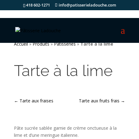
418 602-1271
info@patisserieladouche.com
Accueil
»
Produits
»
Pâtisseries
»
Tarte à la lime
Tarte à la lime
←
Tarte aux fraises
Tarte aux fruits frais
→
Pâte sucrée sablée garnie de crème onctueuse à la
lime et d’une meringue italienne.