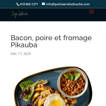
418 602-1271
info@patisserieladouche.com
Bacon, poire et fromage
Pikauba
Déc 17, 2025