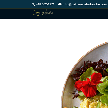
418 602-1271
info@patisserieladouche.com