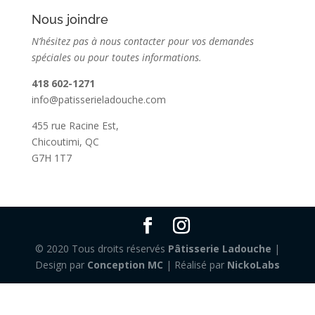
Nous joindre
N’hésitez pas à nous contacter pour vos demandes
spéciales ou pour toutes informations.
418 602-1271
info@patisserieladouche.com
455 rue Racine Est,
Chicoutimi, QC
G7H 1T7
© 2020 Tous droits réservés
Pâtisserie Ladouche
|
Design par
Conception MC
| Réalisé par
NickoLabs